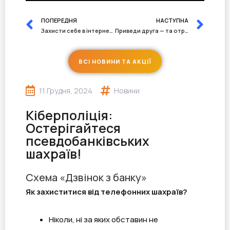
ПОПЕРЕДНЯ
НАСТУПНА
Захисти себе в інтернеті!
Приведи друга — та отримай вигоду!
ВСІ НОВИНИ ТА АКЦІЇ
11 Грудня, 2024
Новини
Кіберполіція:
Остерігайтеся
псевдобанківських
шахраїв!
Схема «Дзвінок з банку»
Як захиститися від телефонних шахраїв?
Ніколи, ні за яких обставин не