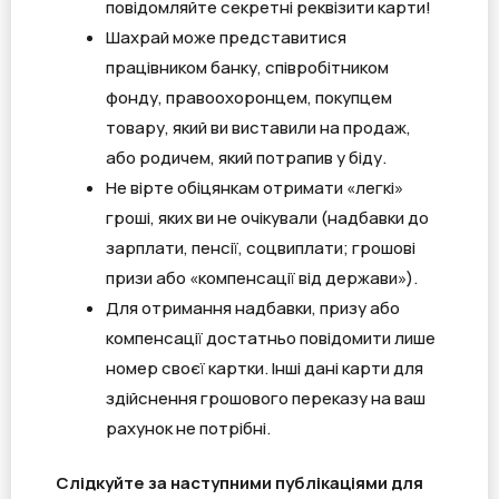
повідомляйте секретні реквізити карти!
Шахрай може представитися
працівником банку, співробітником
фонду, правоохоронцем, покупцем
товару, який ви виставили на продаж,
або родичем, який потрапив у біду.
Не вірте обіцянкам отримати «легкі»
гроші, яких ви не очікували (надбавки до
зарплати, пенсії, соцвиплати; грошові
призи або «компенсації від держави»).
Для отримання надбавки, призу або
компенсації достатньо повідомити лише
номер своєї картки. Інші дані карти для
здійснення грошового переказу на ваш
рахунок не потрібні.
Слідкуйте за наступними публікаціями для