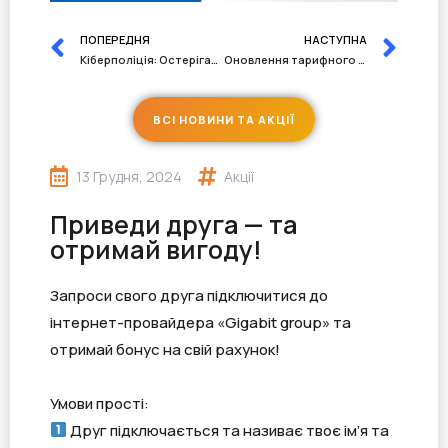
ПОПЕРЕДНЯ
НАСТУПНА
Кіберполіція: Остерігайтеся псевдобанківських шахраїв!
Оновлення тарифного плану
ВСІ НОВИНИ ТА АКЦІЇ
13 Грудня, 2024
Акції
Приведи друга — та
отримай вигоду!
Запроси свого друга підключитися до
інтернет-провайдера «Gigabit group» та
отримай бонус на свій рахунок!
Умови прості:
Друг підключається та називає твоє ім’я та