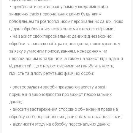
• пред’являти вмотивовану вимогу щодо зміни або
знищення своїх персональних даних будь-яким
володільцем та розпорядником персональних даних, якщо
ці дані обробляються незаконно чи є недостовірними;
• на захист своїх персональних даних від незаконної
обробки та випадкової втрати, знищення, пошкодження у
зв’язку з умисним приховуванням, ненаданням чи
несвоєчасним їх наданням, а також на захист від надання
відомостей, що є недостовірними чи ганьблять честь,
гідність та ділову репутацію фізичної особи;
• застосовувати засоби правового захисту в разі
порушення законодавства про захист персональних
даних;
• вносити застереження стосовно обмеження права на
обробку своїх персональних даних під час надання згоди;
• відкликати згоду на обробку персональних даних;