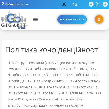
Виберіть місто
UA
RU
ПІДКЛЮЧИТИСЯ
Політика конфіденційності
ГІГАБІТ група компаній (GIGABIT group), до складу якої
входять: ТОВ «Гігабіт-Онлайн», ТОВ «Гігабіт ЛЛС», ТОВ
«Гігабіт ЛТД», ТОВ «Гігабіт КОРП», ТОВ «Гігабіт ІНК», ТОВ
«Гігабіт ДЖІПІ», ТОВ «Голден Лінкс» , ТОВ «Голден Лайнс»
ФОП Гойденко Р. Я., ФОП Гойденко Я. О.,ФОП Костіна Л. В.,
ФОП Костин В. О.,ФОП Костін О. В., ФОП Гришин Р. В. та ФОП
Жук М.Ю (надалі – «Оператори/Постачальники
електронних комунікаційних мереж та послуг»)