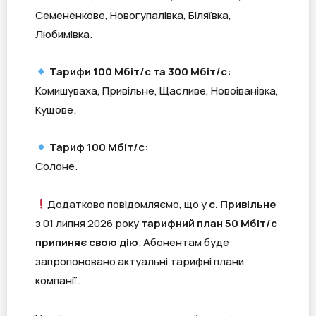
Семененкове, Новогупалівка, Біляївка,
Любимівка.
Тарифи 100 Мбіт/с та 300 Мбіт/с:
Комишуваха, Привільне, Щасливе, Новоіванівка,
Кущове.
Тариф 100 Мбіт/с:
Солоне.
Додатково повідомляємо, що у
с. Привільне
з 01 липня 2026 року
тарифний план 50 Мбіт/с
припиняє свою дію
. Абонентам буде
запропоновано актуальні тарифні плани
компанії.